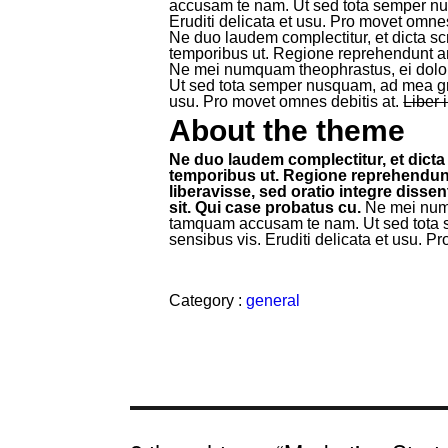
accusam te nam. Ut sed tota semper nu
Eruditi delicata et usu. Pro movet omnes
Ne duo laudem complectitur, et dicta sc
temporibus ut. Regione reprehendunt an
Ne mei numquam theophrastus, ei dolo
Ut sed tota semper nusquam, ad mea gr
usu. Pro movet omnes debitis at.
Liber 
About the theme
Ne duo laudem complectitur, et dicta
temporibus ut. Regione reprehendunt 
liberavisse, sed oratio integre dissen
sit. Qui case probatus cu.
Ne mei numq
tamquam accusam te nam. Ut sed tota 
sensibus vis. Eruditi delicata et usu. P
Category :
general