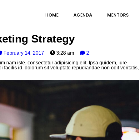
HOME
AGENDA
MENTORS
eting Strategy
February 14, 2017
3:28 am
2
um nam iste. consectetur adipisicing elit. Ipsa quidem, iure
acilis id, dolorum sit voluptate repudiandae non odit veritatis,