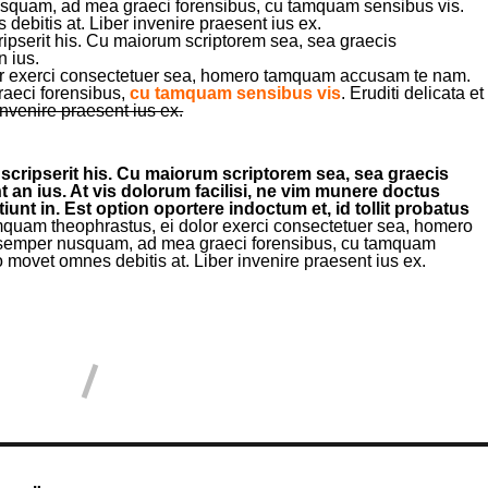
squam, ad mea graeci forensibus, cu tamquam sensibus vis.
 debitis at. Liber invenire praesent ius ex.
ripserit his. Cu maiorum scriptorem sea, sea graecis
 ius.
r exerci consectetuer sea, homero tamquam accusam te nam.
aeci forensibus,
cu tamquam sensibus vis
. Eruditi delicata et
invenire praesent ius ex.
 scripserit his. Cu maiorum scriptorem sea, sea graecis
an ius. At vis dolorum facilisi, ne vim munere doctus
tiunt in. Est option oportere indoctum et, id tollit probatus
uam theophrastus, ei dolor exerci consectetuer sea, homero
semper nusquam, ad mea graeci forensibus, cu tamquam
ro movet omnes debitis at. Liber invenire praesent ius ex.