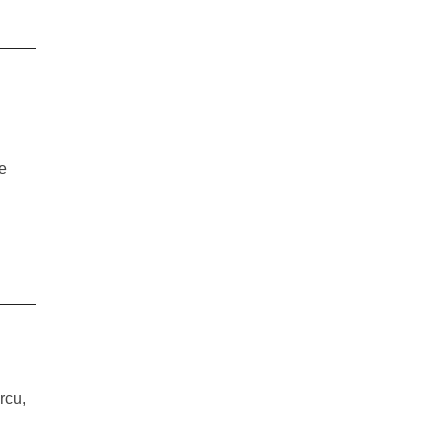
te
rcu,