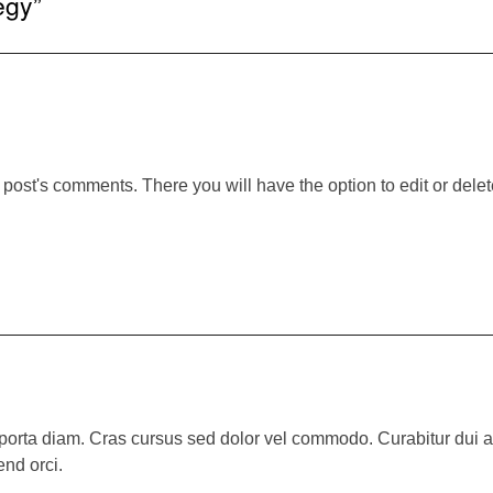
egy
”
 post's comments. There you will have the option to edit or dele
n porta diam. Cras cursus sed dolor vel commodo. Curabitur dui a
end orci.